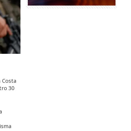
a Costa
tro 30
a
misma