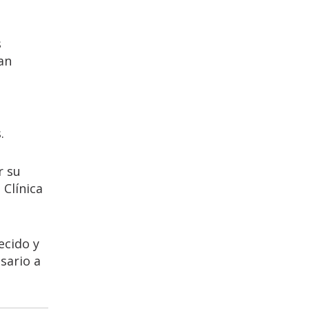
s
an
.
r su
 Clínica
ecido y
sario a