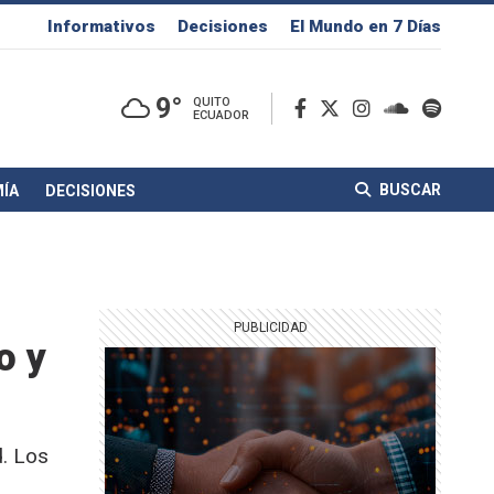
Informativos
Decisiones
El Mundo en 7 Días
9°
QUITO
ECUADOR
BUSCAR
ÍA
DECISIONES
o y
d. Los