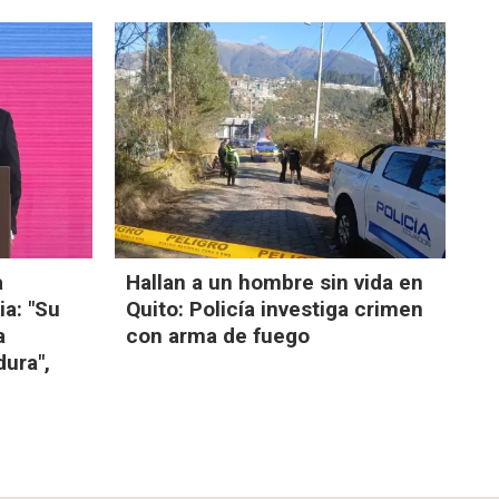
a
Hallan a un hombre sin vida en
a: "Su
Quito: Policía investiga crimen
a
con arma de fuego
dura",