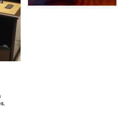
a
os
,