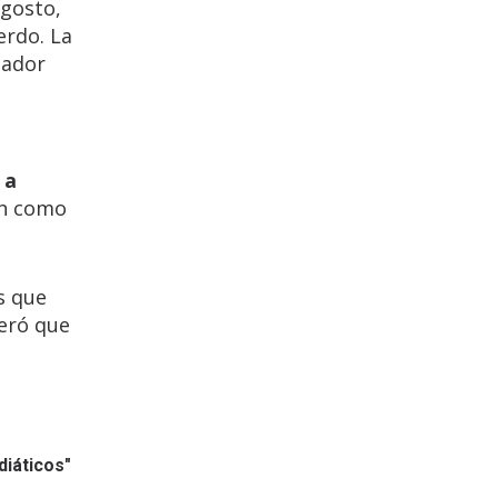
agosto,
erdo. La
uador
 a
ón como
s que
deró que
diáticos"