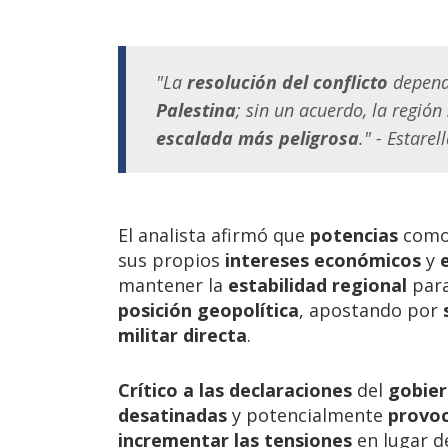
"La
resolución del conflicto
depend
Palestina
; sin un acuerdo, la regió
escalada más peligrosa
." - Estarel
El analista afirmó que
potencias
com
sus propios
intereses económicos
y
mantener la
estabilidad regional
par
posición geopolítica
, apostando por
militar directa
.
Crítico a las declaraciones
del
gobier
desatinadas
y potencialmente
provoc
incrementar las tensiones
en lugar de