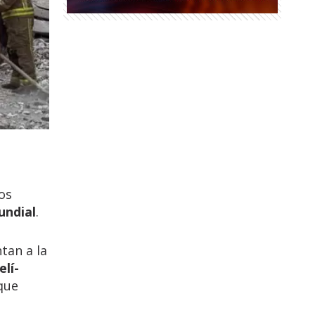
os
undial
.
tan a la
elí-
 que