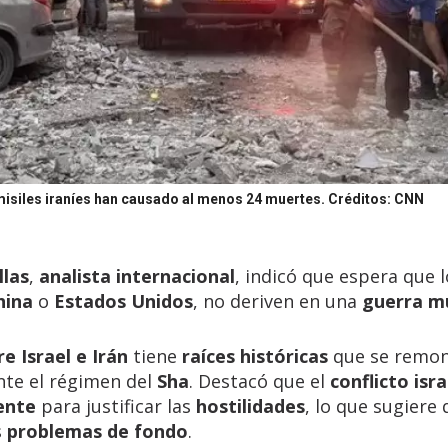
s misiles iraníes han causado al menos 24 muertes.
Créditos: CNN
llas
,
analista internacional
, indicó que espera que l
hina
o
Estados Unidos
, no deriven en una
guerra m
re Israel e Irán
tiene
raíces históricas
que se remon
te el régimen del
Sha
. Destacó que el
conflicto isra
ente
para justificar las
hostilidades
, lo que sugiere
s
problemas de fondo
.