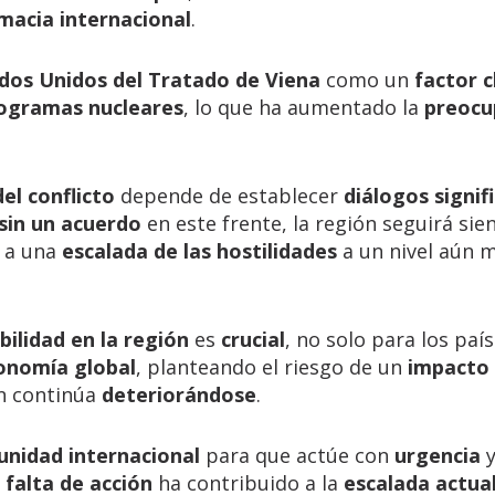
macia internacional
.
ados Unidos del Tratado de Viena
como un
factor c
ogramas nucleares
, lo que ha aumentado la
preocu
el conflicto
depende de establecer
diálogos signif
sin un acuerdo
en este frente, la región seguirá sie
r a una
escalada de las hostilidades
a un nivel aún 
bilidad en la región
es
crucial
, no solo para los paí
onomía global
, planteando el riesgo de un
impacto
ón continúa
deteriorándose
.
unidad internacional
para que actúe con
urgencia
a
falta de acción
ha contribuido a la
escalada actua