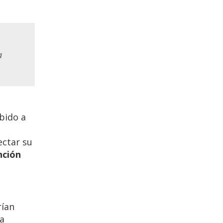
a
bido a
ectar su
nción
ían
na