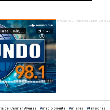
FM Mundo 98.1
·
NotiMundo Estelar - Carlos Estarellas, Israel - Irán, ¿se 
ía del Carmen Alvarez
medio oriente
misiles
tensiones