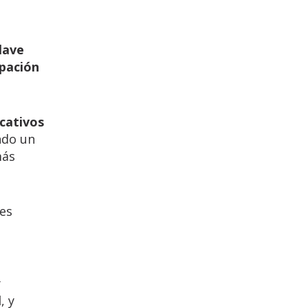
lave
pación
icativos
ndo un
más
ses
y
l
, y