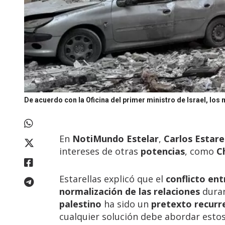
De acuerdo con la Oficina del primer ministro de Israel, lo
En
NotiMundo Estelar
,
Carlos Estare
intereses de otras
potencias
, como
C
Estarellas explicó que el
conflicto ent
normalización de las relaciones
duran
palestino
ha sido un
pretexto recurr
cualquier solución debe abordar esto