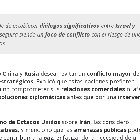
e de establecer
diálogos significativos
entre
Israel y
n seguirá siendo un
foco de conflicto
con el riesgo de un
las
o
China
y
Rusia
desean evitar un
conflicto mayor
de
estratégicos
. Explicó que estas naciones prefieren
a no comprometer sus
relaciones comerciales
ni af
soluciones diplomáticas
antes que por una
interve
no de Estados Unidos
sobre
Irán
, las consideró
ativas
, y mencionó que las
amenazas públicas
podr
 contribuir a la
paz
, enfatizando la necesidad de u