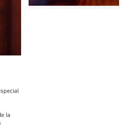
especial
e la
s