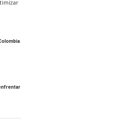
timizar
 Colombia
enfrentar