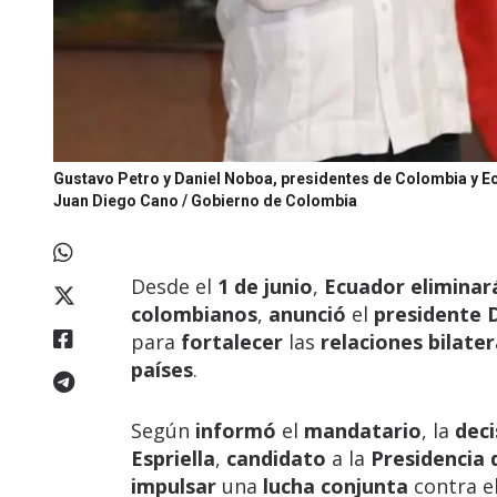
Gustavo Petro y Daniel Noboa, presidentes de Colombia y E
Juan Diego Cano / Gobierno de Colombia
Desde el
1 de junio
,
Ecuador
eliminar
colombianos
,
anunció
el
presidente 
para
fortalecer
las
relaciones bilater
países
.
Según
informó
el
mandatario
, la
deci
Espriella
,
candidato
a la
Presidencia
impulsar
una
lucha conjunta
contra e