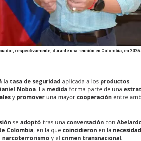
cuador, respectivamente, durante una reunión en Colombia, en 2025
á
la
tasa de seguridad
aplicada a los
productos
Daniel Noboa
. La
medida
forma parte de una
estra
ales
y
promover
una mayor
cooperación
entre am
sión
se
adoptó
tras una
conversación
con
Abelardo
 de Colombia
, en la que
coincidieron
en la
necesidad
l
narcoterrorismo
y el
crimen transnacional
.