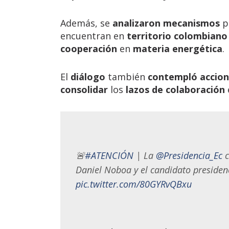
Además, se
analizaron
mecanismos
p
encuentran en
territorio colombiano
cooperación
en
materia energética
.
El
diálogo
también
contempló
accio
consolidar
los
lazos de colaboración
🚨
#ATENCIÓN
| La
@Presidencia_Ec
c
Daniel Noboa y el candidato presiden
pic.twitter.com/80GYRvQBxu