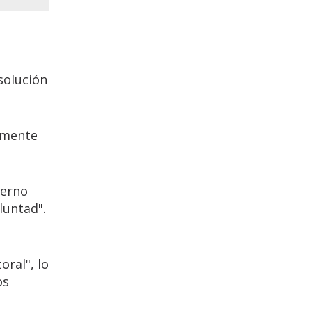
solución
namente
ierno
luntad".
oral", lo
os