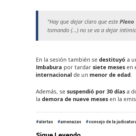
"Hay que dejar claro que este
Pleno
tomando (...) no se va a dejar intimi
En la sesión también se
destituyó
a 
Imbabura
por tardar
siete meses
en 
internacional
de un
menor de edad
.
Además, se
suspendió por 30 días
a d
la
demora de nueve meses
en la emis
alertas
amenazas
consejo de la judicatur
Sigue Leyendo