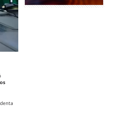
ó
os
identa