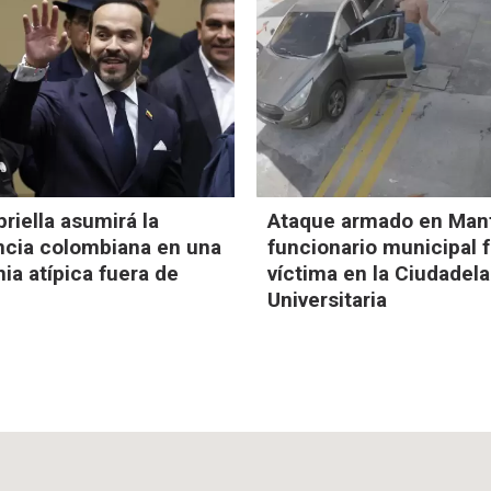
priella asumirá la
Ataque armado en Man
ncia colombiana en una
funcionario municipal 
a atípica fuera de
víctima en la Ciudadela
Universitaria