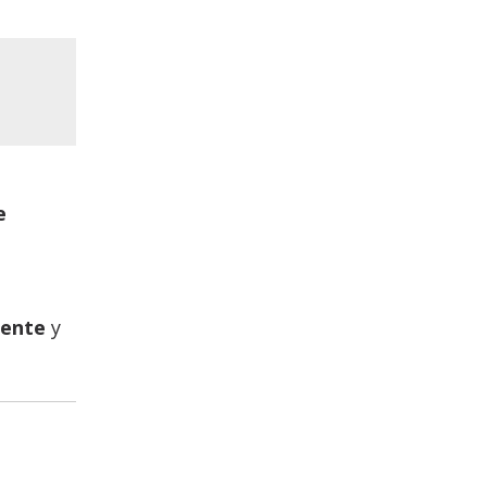
e
iente
y