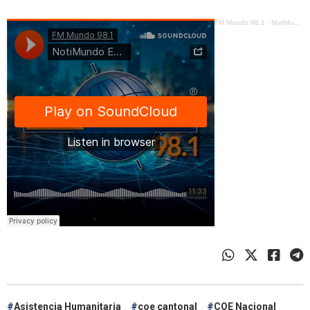
FM Mundo 98.1
·
NotiMundo Estelar - Harold Burbano, Sismo en Esmeraldas; destrucción y afectados
Asistencia Humanitaria
coe cantonal
COE Nacional