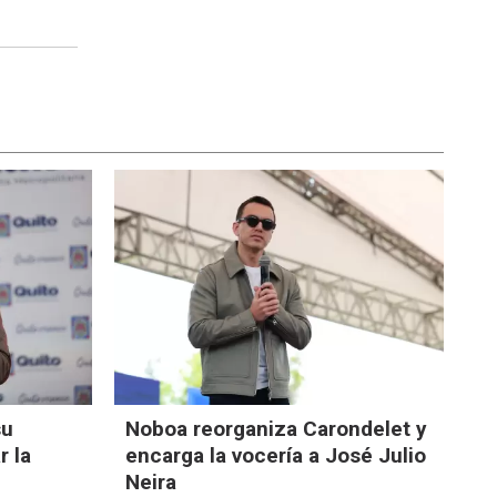
su
Noboa reorganiza Carondelet y
r la
encarga la vocería a José Julio
Neira