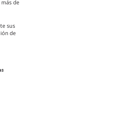
n más de
te sus
ción de
as