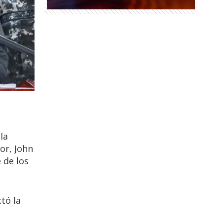
la
or, John
 de los
tó la