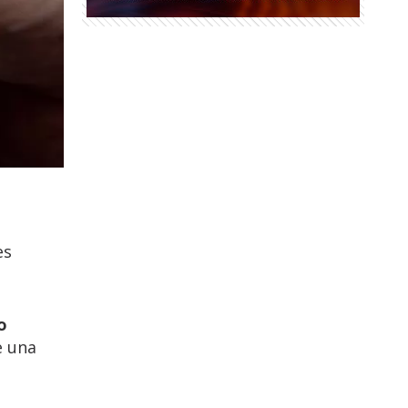
es
o
e una