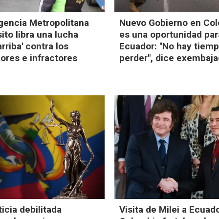
gencia Metropolitana
Nuevo Gobierno en Co
ito libra una lucha
es una oportunidad par
arriba' contra los
Ecuador: "No hay tiem
ores e infractores
perder", dice exembaja
ticia debilitada
Visita de Milei a Ecuad