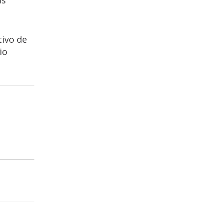
tivo de
io