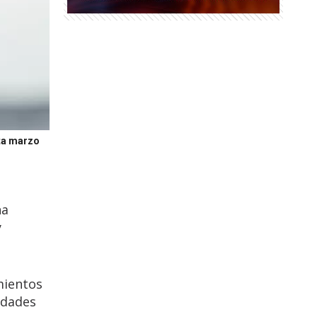
sta marzo
na
y
mientos
idades