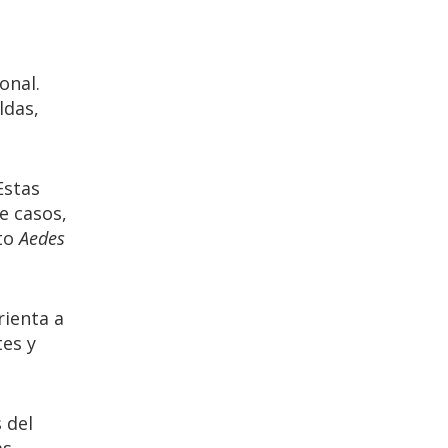
onal.
ldas,
Estas
e casos,
ito
Aedes
rienta a
tes y
 del
as