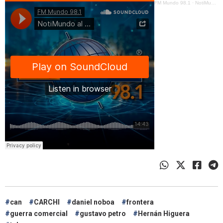
FM Mundo 98.1
·
NotiMundo al Día - Miguel Yépez - Vence el plazo de la CAN para Ecuador y Colombia
can
CARCHI
daniel noboa
frontera
guerra comercial
gustavo petro
Hernán Higuera