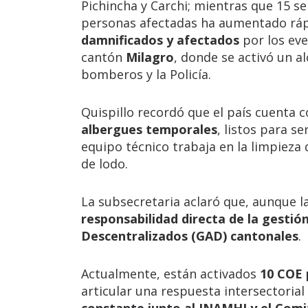
Pichincha y Carchi; mientras que 15 s
personas afectadas ha aumentado r
damnificados y afectados
por los eve
cantón
Milagro
, donde se activó un a
bomberos y la Policía.
Quispillo recordó que el país cuenta 
albergues temporales
, listos para se
equipo técnico trabaja en la limpieza 
de lodo.
La subsecretaria aclaró que, aunque l
responsabilidad directa de la gestió
Descentralizados (GAD) cantonales
.
Actualmente, están activados
10 COE 
articular una respuesta intersectoria
constante junto al INAMHI y el Com