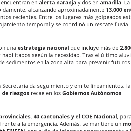
e encuentran en
alerta naranja
y dos en
amarilla
. La
ápidamente, alcanzando aproximadamente
13.000 en
ntos recientes. Entre los lugares más golpeados est
lojamiento temporal y se coordinó un rescate fluvial
con una
estrategia nacional
que incluye más de
2.80
r habilitados según la necesidad. Tras el último aluvi
de sedimentos en la zona alta para prevenir futuros 
a Secretaría da seguimiento y emite lineamientos, la
n de riesgos
recae en los
Gobiernos Autónomos
provinciales, 40 cantonales y el COE Nacional
, par
l frente a la emergencia. Además, se mantiene un
mo
ité ENFEN
, con el fin de informar oportunamente a 