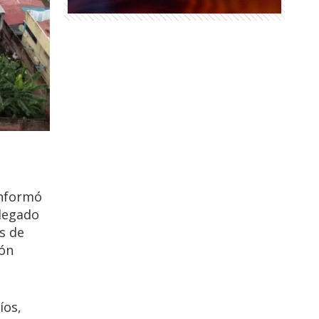
informó
legado
s de
ión
íos,