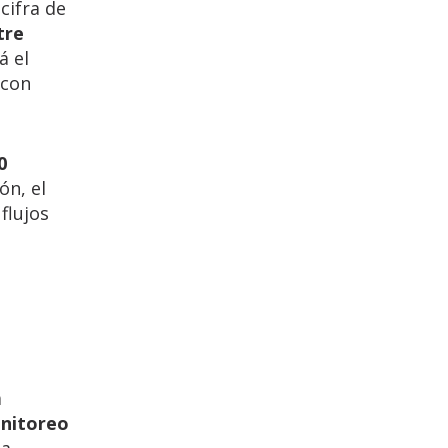
 cifra de
tre
á el
 con
0
ón, el
flujos
a
nitoreo
la