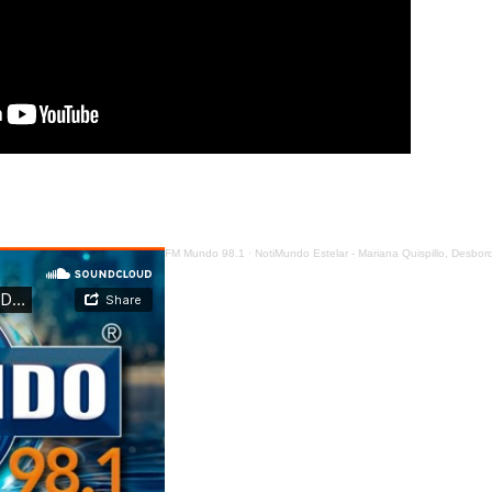
FM Mundo 98.1
·
NotiMundo Estelar - Mariana Quispillo, Desbordamientos e inundaciones en el país por las lluvi