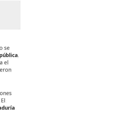
o se
 pública
.
a el
ieron
iones
 El
aduría