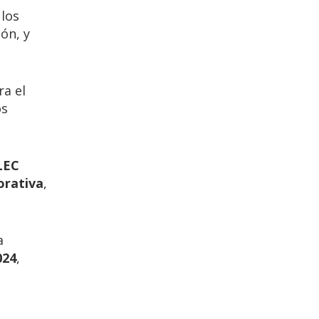
los
ión, y
ra el
os
LEC
orativa
,
a
024
,