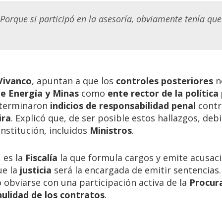
orque si participó en la asesoría, obviamente tenía que
Vivanco
, apuntan a que los
controles posteriores
n
de Energía y Minas
como
ente rector de la política
determinaron
indicios de responsabilidad penal
contr
ira
. Explicó que, de ser posible estos hallazgos, deb
institución, incluidos
Ministros
.
, es la
Fiscalía
la que formula cargos y emite acusac
ue la
justicia
será la encargada de emitir sentencias.
o obviarse con una participación activa de la
Procur
nulidad de los contratos
.