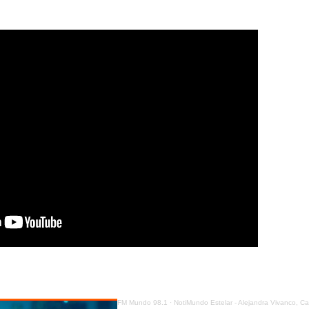
FM Mundo 98.1
·
NotiMundo Estelar - Alejandra Vivanco, Caso Progen, ¿por dónde debían iniciar las 