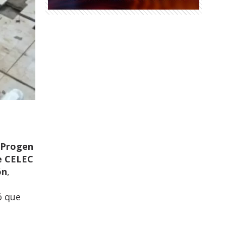
 Progen
e CELEC
ón
,
ó que