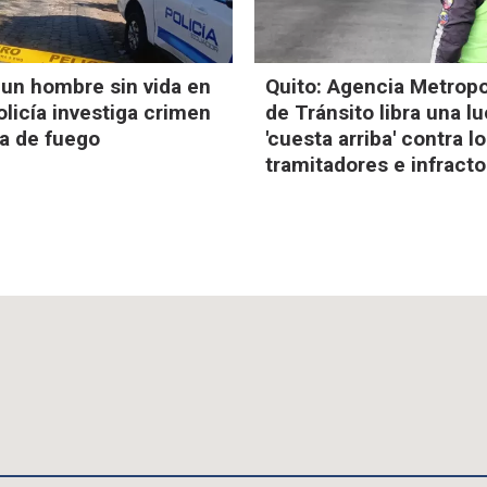
 un hombre sin vida en
Quito: Agencia Metropo
olicía investiga crimen
de Tránsito libra una l
a de fuego
'cuesta arriba' contra l
tramitadores e infract