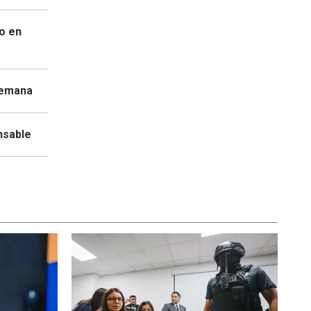
do en
semana
nsable