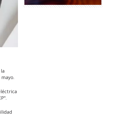
 la
e mayo.
léctrica
P".
ilidad