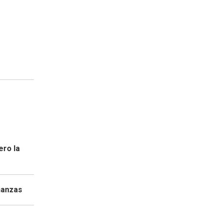
ero la
nanzas