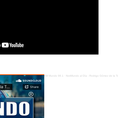
FM Mundo 98.1
·
NotiMundo al Día - Rodrigo Gómez de la Torre - Ecuador elimina la tasa de seguridad