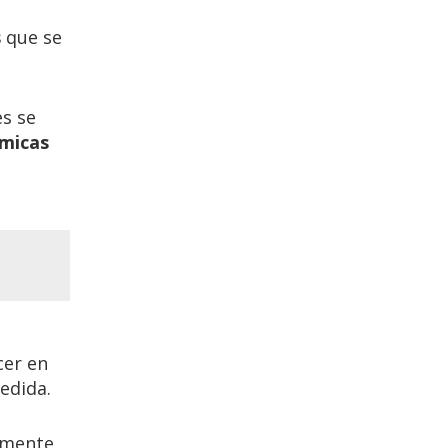
s
s
que se
es se
micas
cer en
medida.
lmente