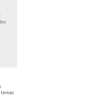
e
bre
o
s temas