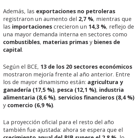
Además, las
exportaciones no petroleras
registraron un aumento del
2,7 %
, mientras que
las
importaciones
crecieron un
14,3 %
, reflejo de
una mayor demanda interna en sectores como
combustibles
,
materias primas
y
bienes de
capital
.
Según el BCE,
13 de los 20 sectores económicos
mostraron mejoría frente al año anterior. Entre
los de mayor dinamismo están:
agricultura y
ganadería (17,5 %)
,
pesca (12,1 %)
,
industria
alimentaria (8,6 %)
,
servicios financieros (8,4 %)
y
comercio (6,9 %)
.
La proyección oficial para el resto del año
también fue ajustada: ahora se espera que el
crecimiento anual del PIB supere el 2,8 %
, lo