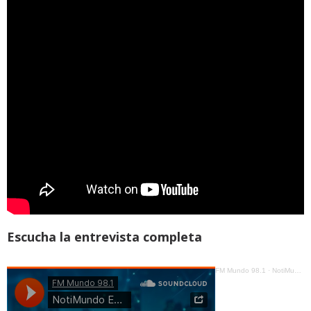
Escucha la entrevista completa
FM Mundo 98.1
·
NotiMundo Estelar - Santiago García, Las cifras económicas del país, ¿se van ordenando?