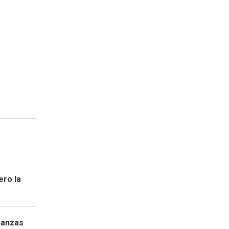
ero la
nanzas