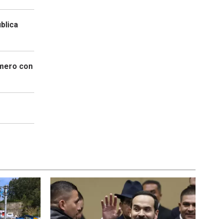
blica
imero con