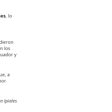
nes
, lo
dieron
n los
cuador y
ue, a
por
n Ipiales