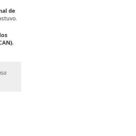
nal de
ostuvo.
los
CAN).
asa