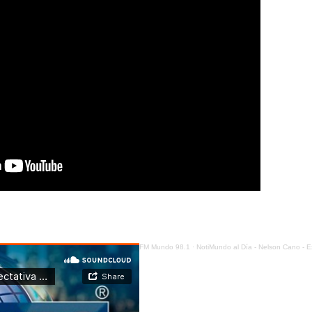
FM Mundo 98.1
·
NotiMundo al Día - Nelson Cano - Expectativa tras el fin de la guerra