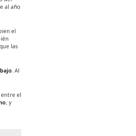
e al año
bien el
ién
que las
abajo
. Al
 entre el
no
, y