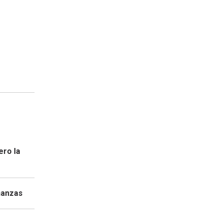
ero la
nanzas