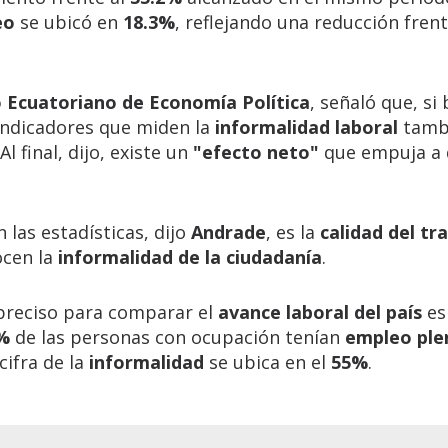
eo
se ubicó en
18.3%
, reflejando una reducción frent
o Ecuatoriano de Economía Política
, señaló que, si 
 indicadores que miden la
informalidad laboral
tamb
 Al final, dijo, existe un
"efecto neto"
que empuja a 
 las estadísticas, dijo
Andrade
, es la
calidad del tr
nocen la
informalidad de la ciudadanía
.
 preciso para comparar el
avance laboral del país
es
%
de las personas con ocupación tenían
empleo ple
 cifra de la
informalidad
se ubica en el
55%
.