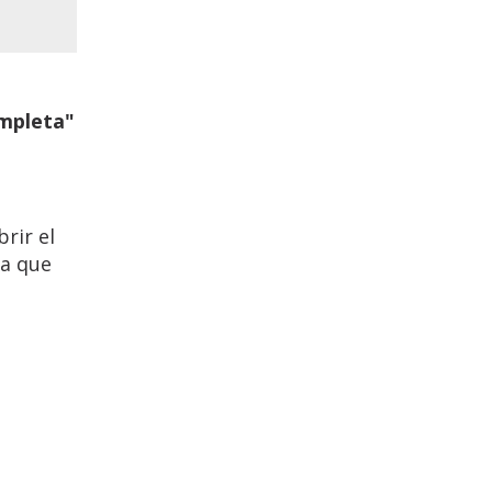
ompleta"
brir el
ra que