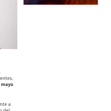
s
ientes,
e
mayo
ente a
o del