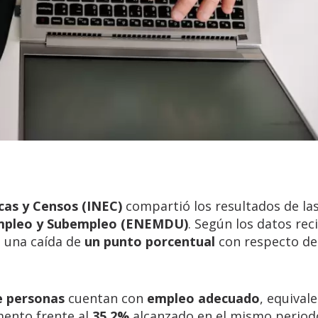
cas y Censos (INEC)
compartió los resultados de la
empleo y Subempleo (ENEMDU)
. Según los datos rec
 una caída de
un punto porcentual
con respecto d
e personas
cuentan con
empleo adecuado
, equival
mento frente al
35.2%
alcanzado en el mismo period