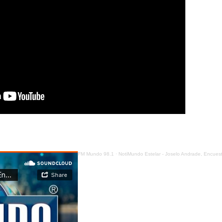
FM Mundo 98.1
·
NotiMundo Estelar - Joselo Andrade, Encuesta de Empleo, Desempleo y Subempleo en el paí