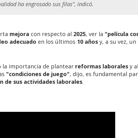
alidad ha engrosado sus filas", indicó.
erta
mejora
con respecto al
2025
, ver la
"película c
pleo adecuado
en los últimos
10 años
y, a su vez, un
ó la importancia de plantear
reformas laborales
y a
las
"condiciones de juego"
, dijo, es fundamental pa
n de sus actividades laborales
.