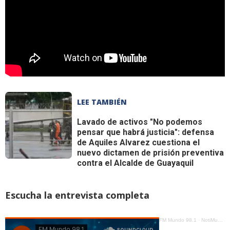
LEE TAMBIÉN
Lavado de activos
"No podemos
pensar que habrá justicia": defensa
de Aquiles Alvarez cuestiona el
nuevo dictamen de prisión preventiva
contra el Alcalde de Guayaquil
Escucha la entrevista completa
FM Mundo 98.1
·
NotiMundo Estelar - Larry Yumibanda, ¿Hay un record de inversión extranjera en Ecuador?