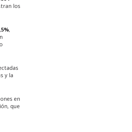
tran los
7,5%
,
un
ño
fectadas
s y la
iones en
ión, que