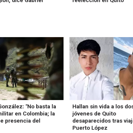
gión, dice Gabriel
reelección en Quito
onzález: "No basta la
Hallan sin vida a los do
ilitar en Colombia; la
jóvenes de Quito
e presencia del
desaparecidos tras viaj
Puerto López