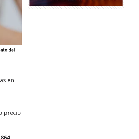
ento del
tas en
o precio
.864