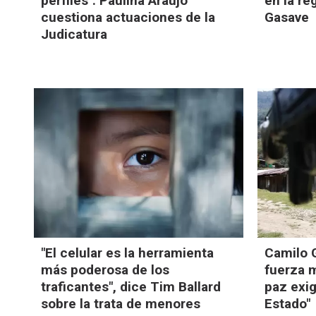
perfiles": Paulina Araujo
en la re
cuestiona actuaciones de la
Gasave
Judicatura
"El celular es la herramienta
Camilo G
más poderosa de los
fuerza m
traficantes", dice Tim Ballard
paz exig
sobre la trata de menores
Estado"