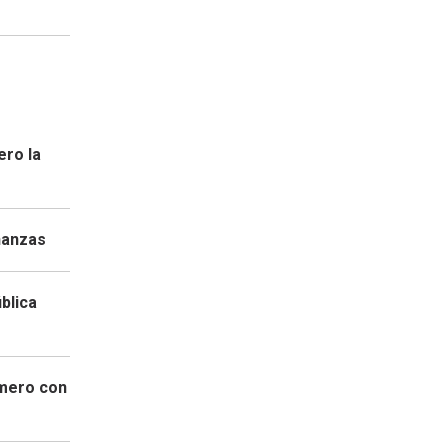
ero la
nanzas
blica
imero con