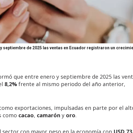
o y septiembre de 2025 las ventas en Ecuador registraron un crecimi
nformó que entre enero y septiembre de 2025 las ven
el
8,2%
frente al mismo periodo del año anterior,
s como exportaciones, impulsadas en parte por el alt
os como
cacao
,
camarón
y
oro
.
l sector con mayor peso en la economía con
USD 73