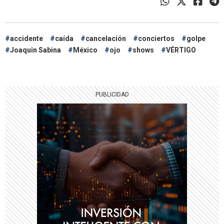
accidente
caída
cancelación
conciertos
golpe
Joaquin Sabina
México
ojo
shows
VÉRTIGO