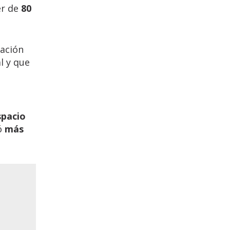
er de
80
ración
l y que
pacio
ó
más