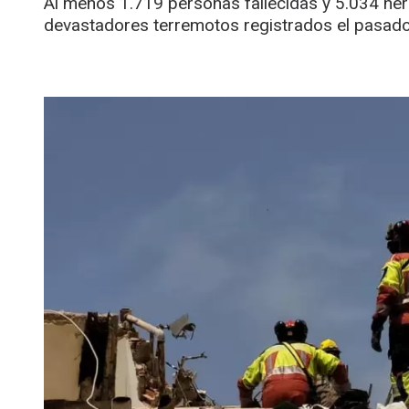
Al menos 1.719 personas fallecidas y 5.034 her
devastadores terremotos registrados el pasado 