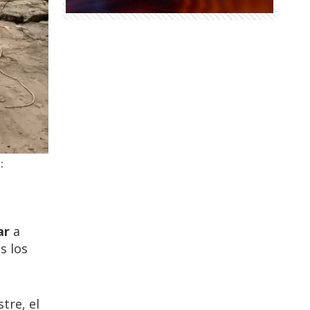
:
ar
a
s los
tre, el