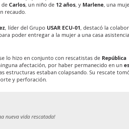
e de
Carlos
, un niño de
12 años
, y
Marlene
, una muj
en recaudo.
ez
, líder del Grupo
USAR ECU-01
, destacó la colabo
ara poder entregar a la mujer a una casa asistencia
 se lo hizo en conjunto con rescatistas de
República
 ninguna afectación, por haber permanecido en un
es
las estructuras estaban colapsando. Su rescate tom
corte y perforación.
a nueva vida rescatada!