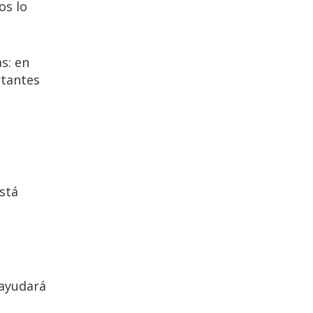
os lo
s: en
rtantes
stá
 ayudará