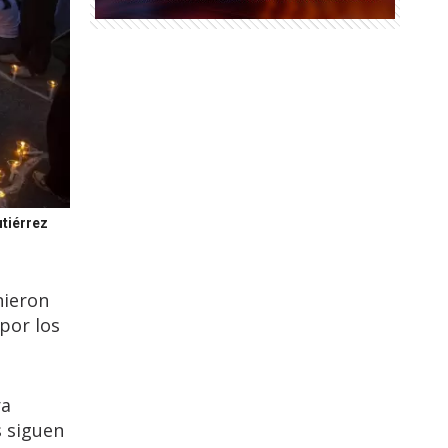
utiérrez
nieron
 por los
ra
s siguen