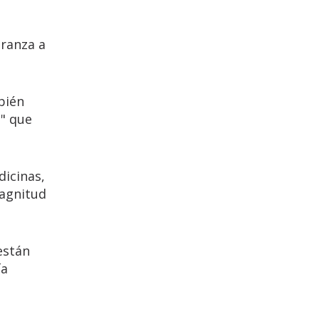
eranza a
bién
o" que
dicinas,
magnitud
 están
ía