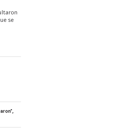
ultaron
que se
aron",