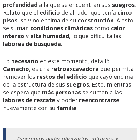
profundidad
a la que se encuentran sus
suegros
.
Relató que el
edificio
de al lado, que tenía
cinco
pisos
, se vino encima de su
construcción
. A esto,
se suman
condiciones climáticas
como
calor
intenso
y
alta humedad
, lo que dificulta las
labores de búsqueda
.
Lo
necesario
en este momento, detalló
Camacho
, es una
retroexcavadora
que permita
remover los
restos del edificio
que cayó encima
de la estructura de sus
suegros
. Esto, mientras
se espera que
más personas
se sumen a las
labores de rescate
y poder
reencontrarse
nuevamente con su
familia
.
"Esperamos poder abrazarlos, mirarnos y