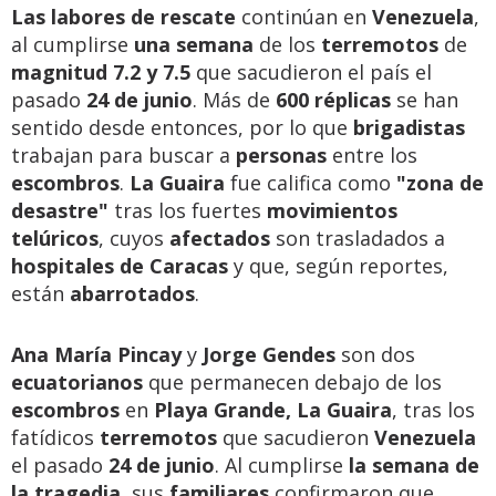
Las labores de rescate
continúan en
Venezuela
,
al cumplirse
una semana
de los
terremotos
de
magnitud 7.2 y 7.5
que sacudieron el país el
pasado
24 de junio
. Más de
600 réplicas
se han
sentido desde entonces, por lo que
brigadistas
trabajan para buscar a
personas
entre los
escombros
.
La Guaira
fue califica como
"zona de
desastre"
tras los fuertes
movimientos
telúricos
, cuyos
afectados
son trasladados a
hospitales de Caracas
y que, según reportes,
están
abarrotados
.
Ana María Pincay
y
Jorge Gendes
son dos
ecuatorianos
que permanecen debajo de los
escombros
en
Playa Grande, La Guaira
, tras los
fatídicos
terremotos
que sacudieron
Venezuela
el pasado
24 de junio
. Al cumplirse
la semana de
la tragedia
, sus
familiares
confirmaron que,