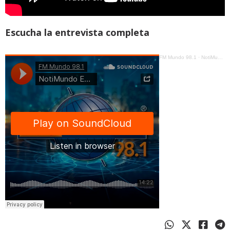
Escucha la entrevista completa
FM Mundo 98.1
·
NotiMundo Estelar - Danelkis Camacho, Familia ecuatoriana clama por ayuda- dos adultos mayores permanecen bajo los escombros