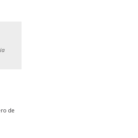
ia
ero de