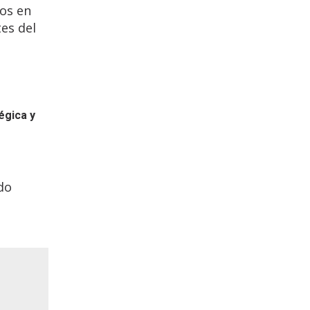
os en
es del
égica y
do