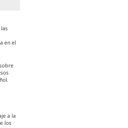
 las
a en el
 sobre
rsos
ñol.
je a la
e los