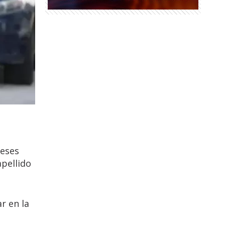
meses
apellido
r en la