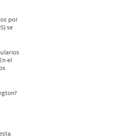
dos por
S) se
mularios
En el
os
ington?
esta.