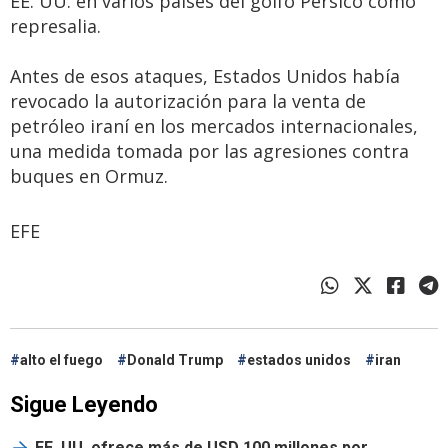
EE. UU. en varios países del golfo Pérsico como
represalia.
Antes de esos ataques, Estados Unidos había
revocado la autorización para la venta de
petróleo iraní en los mercados internacionales,
una medida tomada por las agresiones contra
buques en Ormuz.
EFE
alto el fuego
Donald Trump
estados unidos
iran
Sigue Leyendo
EE. UU. ofrece más de USD 100 millones por