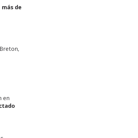
o más de
 Breton,
n en
ectado
os