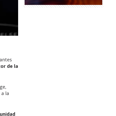
 antes
or de la
ge,
 a la
munidad