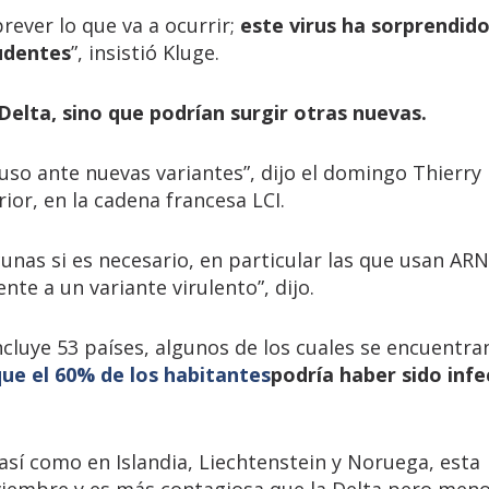
rever lo que va a ocurrir;
este virus ha sorprendid
udentes
”, insistió Kluge.
Delta, sino que podrían surgir otras nuevas.
so ante nuevas variantes”, dijo el domingo Thierry
ior, en la cadena francesa LCI.
unas si es necesario, en particular las que usan ARN
nte a un variante virulento”, dijo.
ncluye 53 países, algunos de los cuales se encuentra
que el 60% de los habitantes
podría haber sido inf
así como en Islandia, Liechtenstein y Noruega, esta
oviembre y es más contagiosa que la Delta pero men