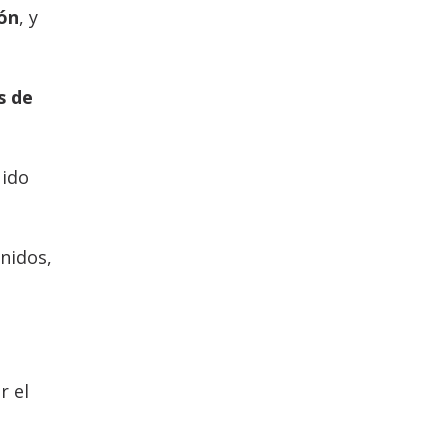
ión
, y
s de
 ido
Unidos,
r el