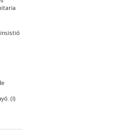
itaria
insistió
de
ó. (I)