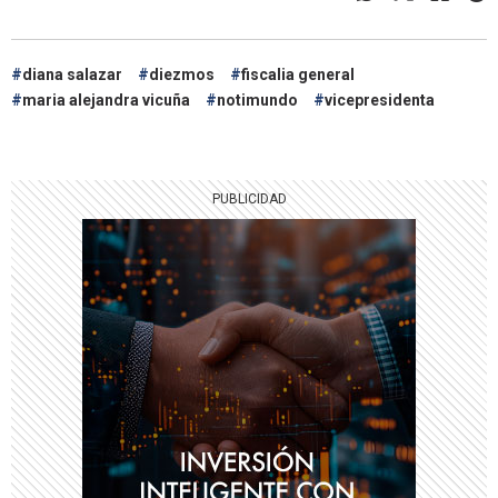
diana salazar
diezmos
fiscalia general
maria alejandra vicuña
notimundo
vicepresidenta