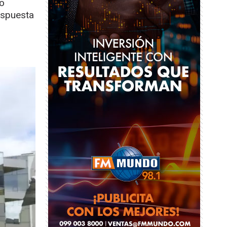
ro
espuesta