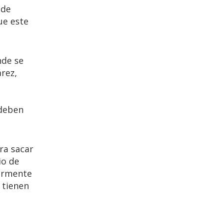
 de
ue este
nde se
rez,
 deben
ra sacar
io de
iormente
 tienen