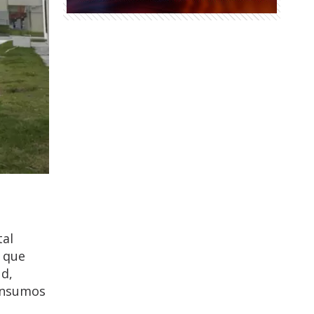
tal
y que
ud,
 insumos