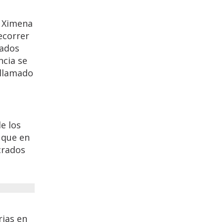
, Ximena
ecorrer
zados
ncia se
 llamado
e los
 que en
crados
rias en