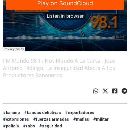
FM Mundo 98.1
·
NotiMundo A La Carta - José
Antonio Hidalgo, La Inseguridad Afecta A Los
Productores Bananeros
banano
bandas delictivas
exportadores
extorsiones
fuerzas armadas
mafias
militar
policía
robo
seguridad