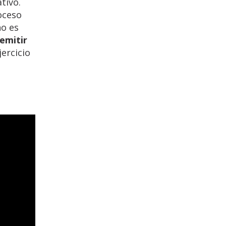
tivo.
oceso
no es
emitir
jercicio