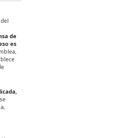
 del
ensa de
eso es
amblea,
ablece
de
dicada,
 se
a,