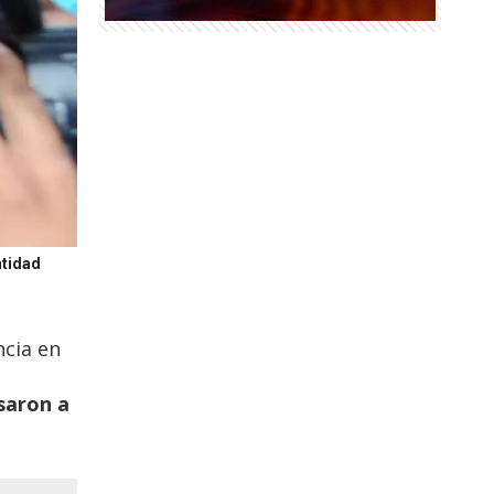
ntidad
ncia en
saron a