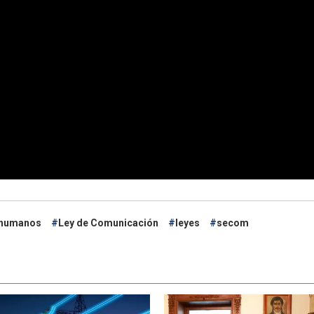
 humanos
Ley de Comunicación
leyes
secom