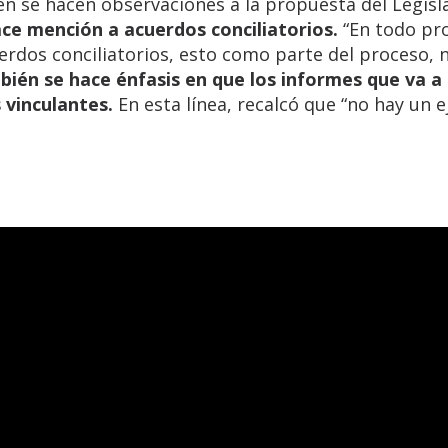
n se hacen observaciones a la propuesta del Legisla
ace mención a acuerdos conciliatorios.
“En todo pr
cuerdos conciliatorios, esto como parte del proceso, 
bién se hace énfasis en que los informes que va a 
 vinculantes.
En esta línea, recalcó que “no hay un e