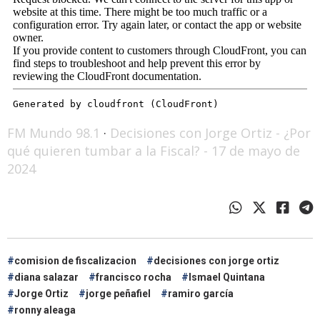
FM Mundo 98.1
·
Decisiones con Jorge Ortiz - ¿Por
qué quieren tumbar a la Fiscal? - 17 de mayo de
2024
comision de fiscalizacion
decisiones con jorge ortiz
diana salazar
francisco rocha
Ismael Quintana
Jorge Ortiz
jorge peñafiel
ramiro garcía
ronny aleaga