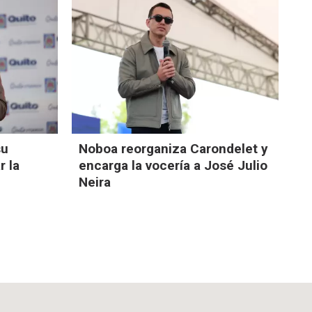
su
Noboa reorganiza Carondelet y
r la
encarga la vocería a José Julio
Neira