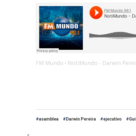
FM Mundo
·
NotiMundo - Darwin Perei
asamblea
Darwin Pereira
ejecutivo
Gui