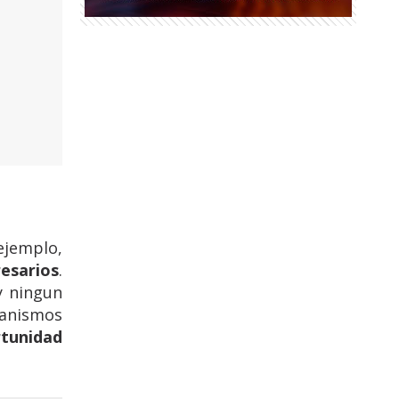
ejemplo,
esarios
.
y ningun
canismos
tunidad