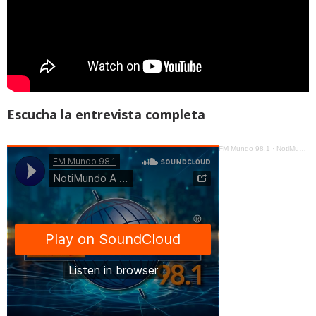
Escucha la entrevista completa
FM Mundo 98.1
·
NotiMundo A La Carta - Andrés Castillo, ¿Vuelve el show y el desprestigio a la Asamblea? y posible juicio político a Godoy y CPCCS