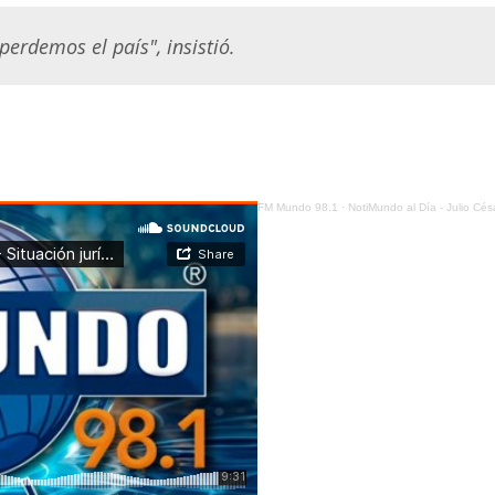
perdemos el país", insistió.
FM Mundo 98.1
·
NotiMundo al Día - Julio César Cueva - Situación jurí