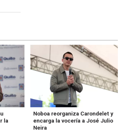
su
Noboa reorganiza Carondelet y
r la
encarga la vocería a José Julio
Neira