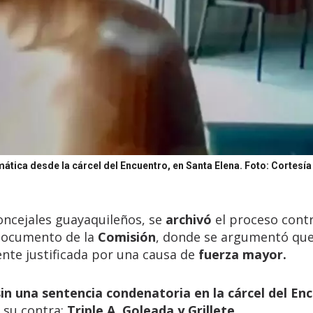
mática desde la cárcel del Encuentro, en Santa Elena.
Foto: Cortesía
oncejales guayaquileños, se
archivó
el proceso cont
 documento de la
Comisión
, donde se argumentó que
nte justificada por una causa de
fuerza mayor.
sin una sentencia condenatoria en la cárcel del En
 su contra:
Triple A, Goleada y Grillete.