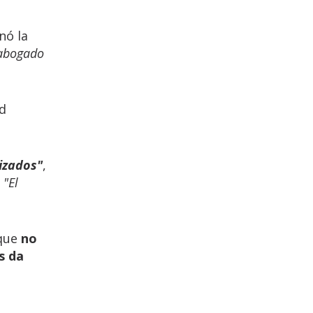
nó la
abogado
ad
lizados"
,
.
"El
 que
no
s da