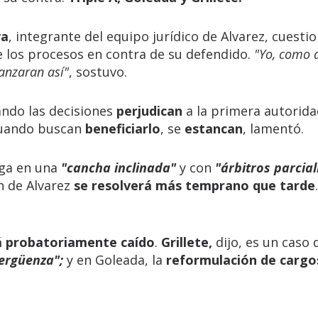
va
, integrante del equipo jurídico de Alvarez, cuestio
e los procesos en contra de su defendido.
"Yo, como 
vanzaran así"
, sostuvo.
ndo las decisiones
perjudican
a la primera autorid
cuando buscan
beneficiarlo
, se
estancan
, lamentó.
tiga en una
"cancha inclinada"
y con
"árbitros parcia
n de Alvarez
se resolverá más temprano que tarde
á probatoriamente caído
.
Grillete,
dijo, es un caso
ergüenza";
y en Goleada, la
reformulación de cargo