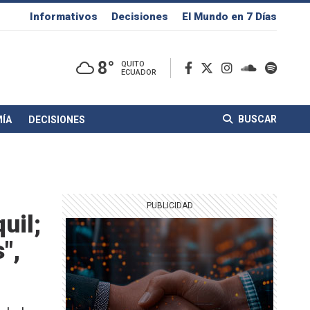
Informativos
Decisiones
El Mundo en 7 Días
8°
QUITO
ECUADOR
BUSCAR
ÍA
DECISIONES
uil;
",