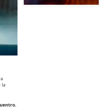
ra
 la
cuentro
,