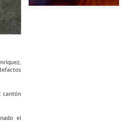
nríquez,
tefactos
l cantón
onado el