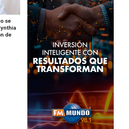
No se
Cynthia
ón de