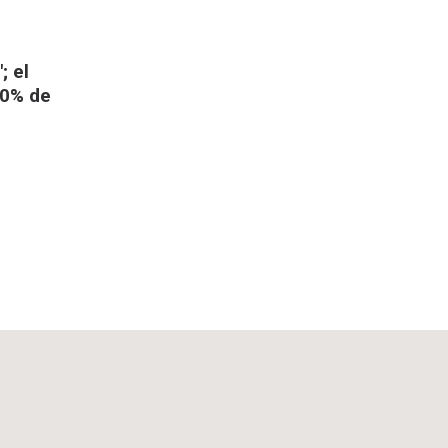
; el
90% de