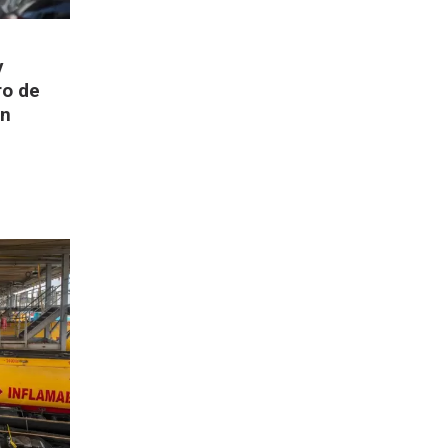
y
ro de
an