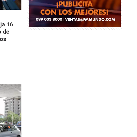
ja 16
o de
gos