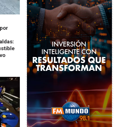
 por
aldas:
stible
vo