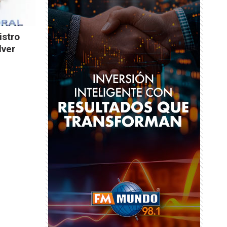
istro
lver