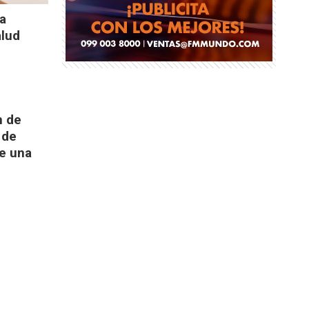
ia
alud
n de
 de
de una