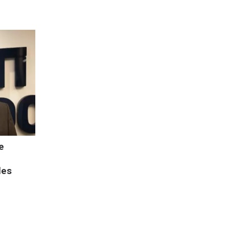
e
les