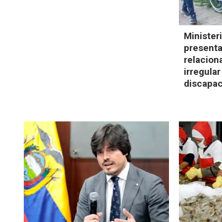
Minister
present
relacion
irregula
discapa