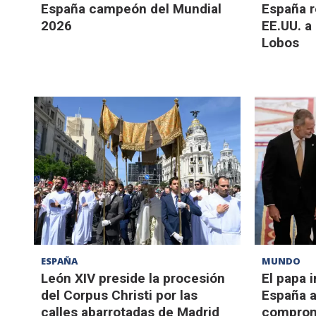
España campeón del Mundial
España r
2026
EE.UU. a 
Lobos
ESPAÑA
MUNDO
León XIV preside la procesión
El papa i
del Corpus Christi por las
España a
calles abarrotadas de Madrid
compromi