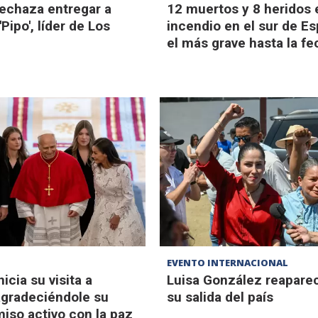
echaza entregar a
12 muertos y 8 heridos 
'Pipo', líder de Los
incendio en el sur de E
el más grave hasta la fe
EVENTO INTERNACIONAL
nicia su visita a
Luisa González reaparec
gradeciéndole su
su salida del país
so activo con la paz