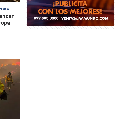
ROPA
canzan
ropa
a