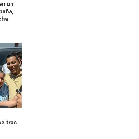
en un
spaña,
cha
e tras