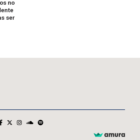
gos no
dente
as ser