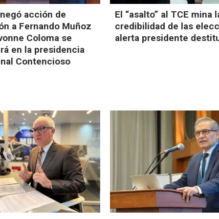
 negó acción de
El “asalto” al TCE mina l
ión a Fernando Muñoz
credibilidad de las elec
Ivonne Coloma se
alerta presidente destit
á en la presidencia
unal Contencioso
l