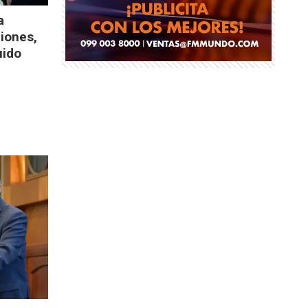
a
ciones,
uido