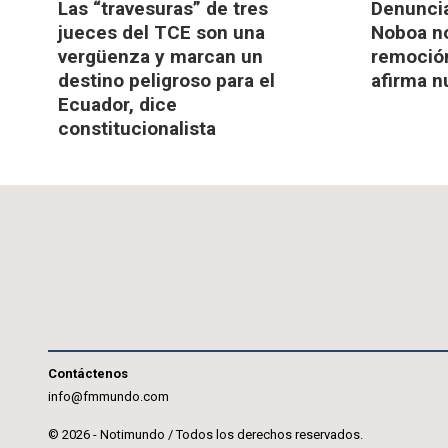
Las “travesuras” de tres
Denuncia
jueces del TCE son una
Noboa no
vergüenza y marcan un
remoción
destino peligroso para el
afirma n
Ecuador, dice
constitucionalista
Contáctenos
info@fmmundo.com
© 2026 - Notimundo / Todos los derechos reservados.