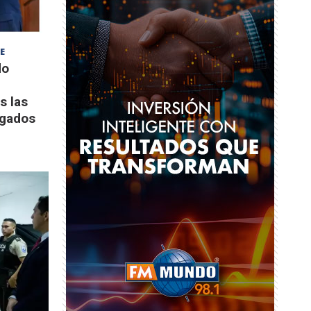
E
do
s las
igados