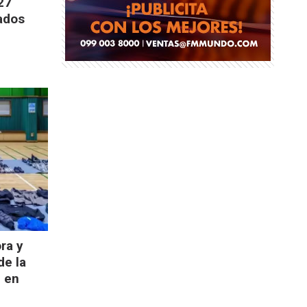
27
gados
o
ora y
de la
 en