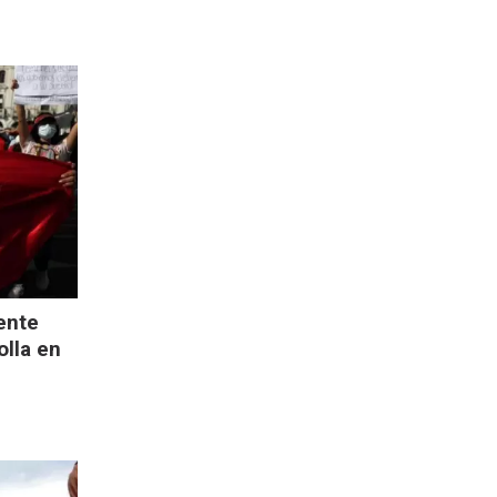
ente
olla en