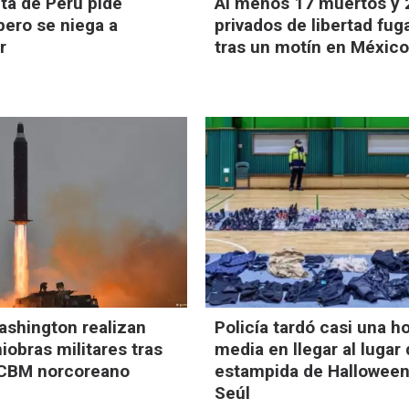
ta de Perú pide
Al menos 17 muertos y 
pero se niega a
privados de libertad fu
r
tras un motín en Méxic
ashington realizan
Policía tardó casi una h
obras militares tras
media en llegar al lugar 
ICBM norcoreano
estampida de Halloween
Seúl