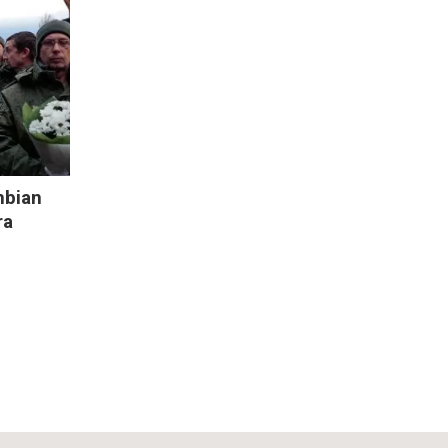
mbian
ra