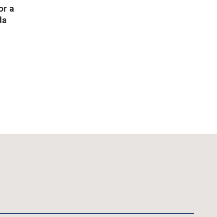
or a
la