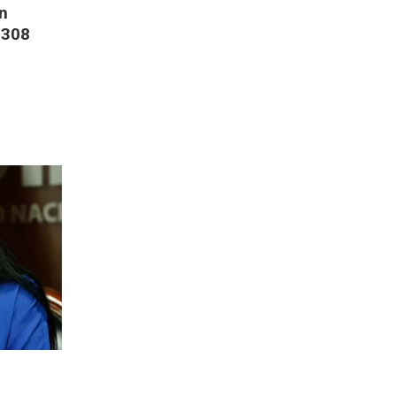
on
 308