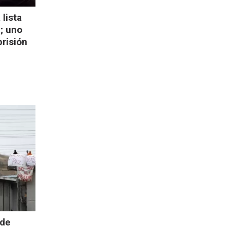
lista
; uno
prisión
 de