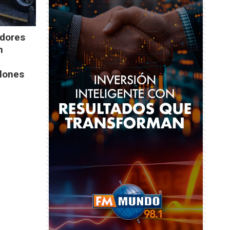
dores
n
llones