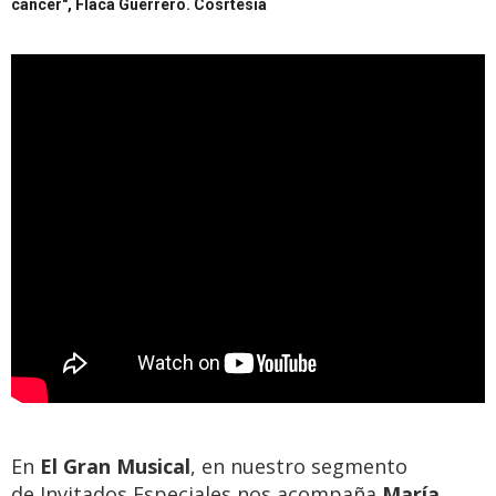
cáncer", Flaca Guerrero.
Cosrtesía
En
El Gran Musical
, en nuestro segmento
de Invitados Especiales nos acompaña
María