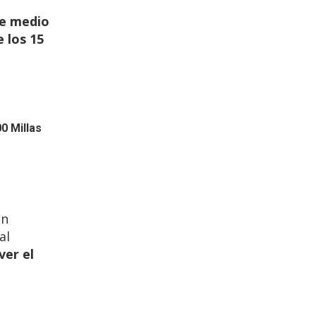
de medio
 los 15
0 Millas
un
al
ver el