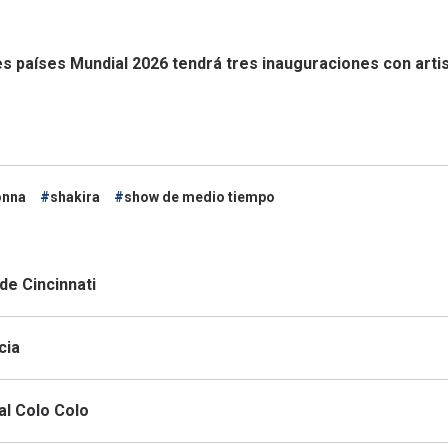
es países
Mundial 2026 tendrá tres inauguraciones con arti
nna
shakira
show de medio tiempo
de Cincinnati
cia
al Colo Colo