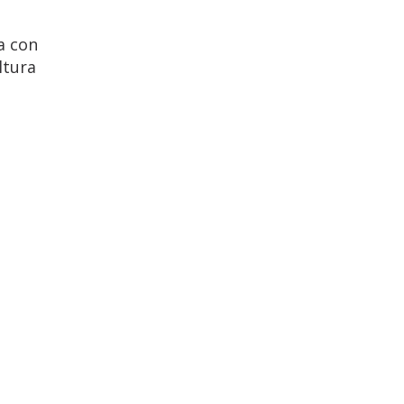
a con
ltura