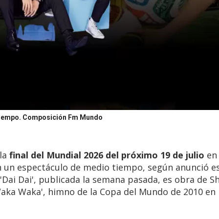
tiempo.
Composición Fm Mundo
la
final del Mundial 2026 del próximo 19 de julio
en
n un espectáculo de medio tiempo, según anunció e
 'Dai Dai', publicada la semana pasada, es obra de Sh
Waka Waka', himno de la Copa del Mundo de 2010 en