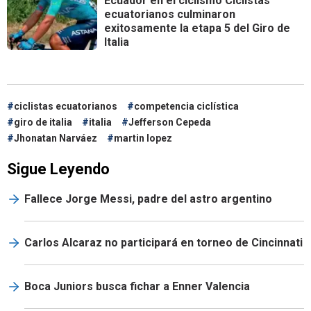
Ecuador en el ciclismo
Ciclistas
ecuatorianos culminaron
exitosamente la etapa 5 del Giro de
Italia
ciclistas ecuatorianos
competencia ciclística
giro de italia
italia
Jefferson Cepeda
Jhonatan Narváez
martin lopez
Sigue Leyendo
Fallece Jorge Messi, padre del astro argentino
Carlos Alcaraz no participará en torneo de Cincinnati
Boca Juniors busca fichar a Enner Valencia