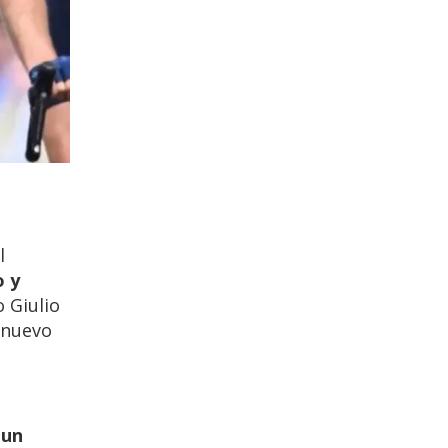
l
o y
o Giulio
l nuevo
 un