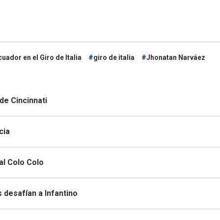
cuador en el Giro de Italia
giro de italia
Jhonatan Narváez
de Cincinnati
cia
al Colo Colo
s desafían a Infantino