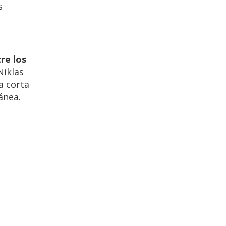
s
re los
Niklas
a corta
tánea.