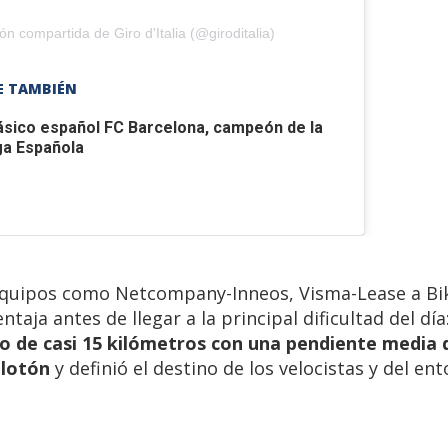
ón compartida de Giro d'Italia (@giroditalia)
E TAMBIÉN
ásico español
FC Barcelona, campeón de la
ga Española
equipos como Netcompany-Inneos, Visma-Lease a Bik
aja antes de llegar a la principal dificultad del día:
o de casi 15 kilómetros con una pendiente media 
elotón
y definió el destino de los velocistas y del en