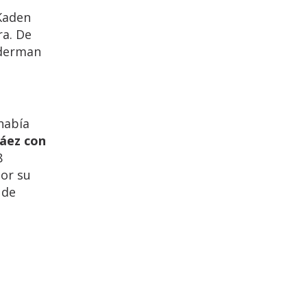
 Kaden
ra. De
lderman
había
áez con
8
dor su
 de