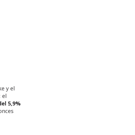
e y el
 el
del 5,9%
tonces